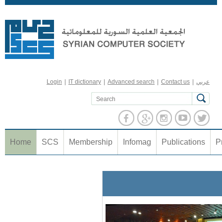
Jump to navigation
عربي
|
Contact us
|
Advanced search
|
IT dictionary
|
Login
Home
SCS
Membership
Infomag
Publications
P