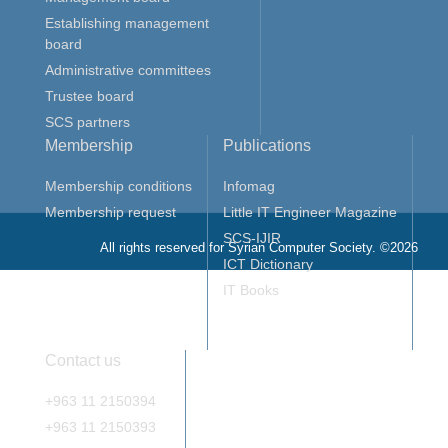
Establishing management
board
Administrative committees
Trustee board
SCS partners
Membership
Publications
Membership conditions
Infomag
Membership request
Little IT Engineer Magazine
SCS-IJIR
All rights reserved for Syrian Computer Society. ©2026
ICT Dictionary
IT Books
Contact us
+963 11 2150394
+963 11 2150393