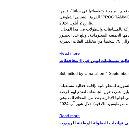
علم البرمجة وتطبيقاتها في حياتنا"، قدمها
الفريق الشبابي التطوعي "PROGRAMMOLOGY" المتخصص بنشر المعلومات البرمجية والتكنولوجيا، وذلك ضمن مركز التأهيل والتدريب بدمشق
بتاريخ 2 أيلول 2024.
ركة بالمسابقات والبطولات في هذا المجال،
ا الجمعية المعلوماتية، وبلغ عدد الحضور
about اللجنة الإدارية بدمشق
Read more
تحتض ورشة "كيفية تعلم
 مستقبلك لوين في 6 محافظات
البرمجة"
Submitted by
lama.ali
on
4 September,
لسورية للمعلوماتية بإقامة فعالية مستقبلك
مقبلين على دخول الجامعات لتقدم لهم فرصة
لجانها الإدارية بعدد من المحافظات وهي
about الجمعية المعلوماتية
Read more
تحتضن فعالية مستقبلك لوين
 نهائيات البطولة الوطنية للروبوت
في 6 محافظات