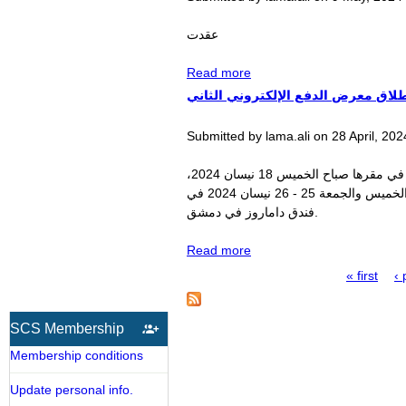
عقدت
about الجمعية المعلوماتية
Read more
تعقد اجتماعات الهيئة العامة
اق معرض الدفع الإلكتروني الثاني
في 5 محافظات
Submitted by
lama.ali
on
28 April, 202
أطلقت الجمعية العلمية السورية للمعلوماتية مؤتمر ومعرض الدفع الالكتروني خلال مؤتمر صحفي عقد في مقرها صباح الخميس 18 نيسان 2024،
المؤتمر الذي يقام تحت رعاية وزارة الاتصالات وبالشراكة مع شركة ثقة للمعارض تمتد فعالياته ليومي الخميس والجمعة 25 - 26 نيسان 2024 في
فندق داماروز في دمشق.
about مؤتمر صحفي لإطلاق
Read more
معرض الدفع الإلكتروني
« first
‹ 
الثاني
Pages
SCS Membership
Membership conditions
Update personal info.