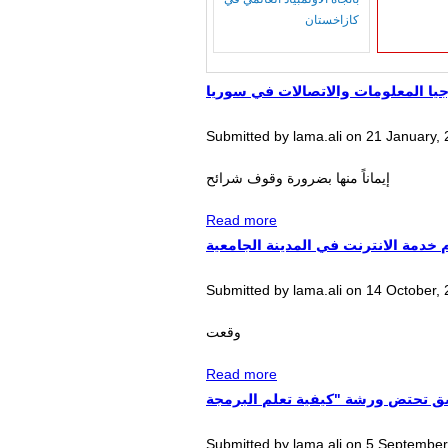
كازاخستان
يا المعلومات والاتصالات في سوريا
Submitted by
lama.ali
on
21 January, 
إيماناً منها بضرورة وقوف شرائح
about حملة رفع العقوبات
Read more
عن قطاع تكنولوجيا
 خدمة الانترنت في المدينة الجامعية
المعلومات والاتصالات في
سوريا
Submitted by
lama.ali
on
14 October, 
وقعت
about الجمعية المعلوماتية
Read more
تقدم خدمة الانترنت في
المدينة الجامعية
Submitted by
lama.ali
on
5 September,