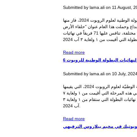
Submitted by
lama.ali
on
11 August, 2
الفرق الست التابعة للجمعية العلمية السورية للمعلوماتية التي اجتازت مرحلة التجمعات لمنافسات البطولة الوطنية لعلوم الروبوت 2024، فاز منها
حيث حصلت فرق الجمعية المعلوماتية على مراكز أولى وميداليات فضية وبرونزية عن فئات عمرية مختلفة، تنافس عليها 71 فريقاً في نهائيات
about ست فرق من الجمعية
Read more
المعلوماتية تفوز في نهائيات
 لنهائيات البطولة الوطنية للروبوت
البطولة الوطنية للروبوت
Submitted by
lama.ali
on
10 July, 202
فازت ست فرق من الجمعية العلمية السورية للمعلوماتية في مرحلة التجمعات لمنافسات البطولة الوطنيّة لعلوم الروبوت 2024، التي يقيمها
الأولمبياد العلمي السوري في هيئة التميز والإبداع وحملت عنوان "حلفاء الأرض" لهذا العام، حيث شارك في هذه المرحلة التي أقيمت من ١ ولغاية ٧
تموز؛ ١٥٢ فريقاً من مختلف المحافظات السورية، واختتمت بإعلان النتائج وتأهل 71 فريق للمشاركة في نهائيات البطولة التي ستقام من ١ ولغاية ٣
آب 2024.
about 6 فرق من الجمعية
Read more
المعلوماتية تتأهل لنهائيات
وبوتيك في مخيم بيلاروس الترفيهي
البطولة الوطنية للروبوت