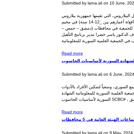
Submitted by
lama.ali
on
10 June, 202
 البيلاروس، التي تقيمها جمهورية بيلاروس
في العاصمة مينسك، وذلك ضمن صف اليافعين الموهوبين في مجال الروبوتيك، حيث يشارك 15 يافع/ة أعمارهم بين _12-14 سنة) في مخيم
ارية للجمعية في محافظات (دمشق – حمص –
ويستمر تخيمهم في الفترة الواقعة ما بين 30 أيار – 12 حزيران 2024، بإشراف الدكتور ياسر خضرا مدير برنامج التأهيل
about فرق من الجمعية
Read more
المعلوماتية تشارك بصف
الشهادة السورية لأساسيات الحاسوب
الروبوتيك في مخيم بيلاروس
الترفيهي
Submitted by
lama.ali
on
6 June, 2024
ع السوري، وسعياً لتمكين الأفراد بالأدوات
ية العلمية السورية للمعلوماتية الشهادة
about الجمعية المعلوماتية
Read more
تطلق الشهادة السورية
ت الهيئة العامة في 5 محافظات
لأساسيات الحاسوب
Submitted by
lama.ali
on
9 May, 2024 