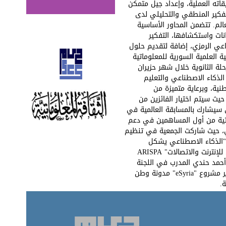
قاته العملية، وإعداد جيل متمكن
لتفكير المنطقي والتحليلي لدى
الم. تتضمن المحاور الأساسية
تحليل البيانات واستكشافها، التفكير
عي الرمزي، إضافة لتقديم حلول
العلمية السورية للمعلوماتية
لة الثانوية خلال شهر حزيران
 الذكاء الاصطناعي والتعليم
نية، وبرعاية متميزة من
حيث سيتم اختيار الفائزين من
 سيشارك بالمسابقة العالمية في
لمعلوماتية من أول المساهمين في دعم
ي، حيث شاركت الجمعية في تنظيم
 "الذكاء الاصطناعي يشكل
مستقبل الاقتصاد السوري" بالتعاون مع "الاتحاد العربي للإنترنت والاتصالات" ARISPA
 أحمد حندي المدرب في اللجنة
الإدارية بدمشق في الجمعية العلمية السورية للمعلوماتية، ومدير الفعالية المهندس أحمد فراس حمادة مدير مشروع "eSyria" مدونة وطن
.