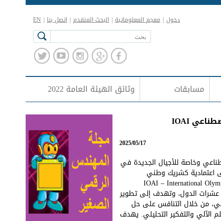
دخول
|
معجم المعلوماتية
|
البحث المتقدم
|
اتصل بنا
|
EN
مسابقات
وثائق الهيئة العامة 2022
اعي IOAI
2025/05/17
طناعي وخاصة للأجيال الجديدة في
لى اعتمادية كشريك وطني
ناعي (IOAI – International Olympiad in Artificial
شاركة عشرات الدول، وتهدف إلى تطوير
اعي، من خلال التنافس على حل
م الآلي والتفكير التحليلي. يهدف