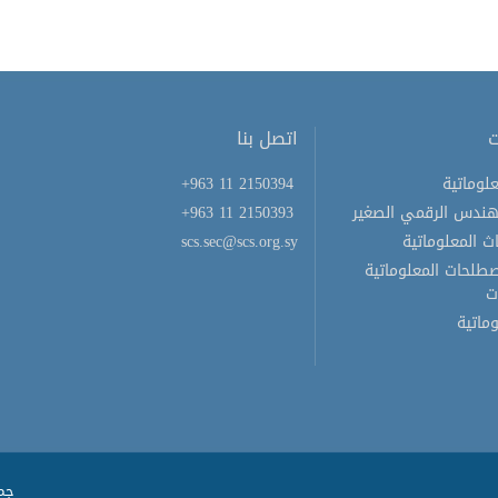
ت
اتصل بنا
لوماتية
+963 11 2150394
هندس الرقمي الصغير
+963 11 2150393
ث المعلوماتية
scs.sec@scs.org.sy
لحات المعلوماتية
ت
ماتية
جمي