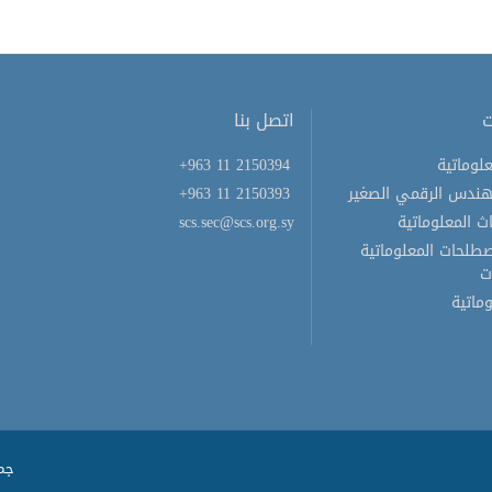
ت
اتصل بنا
لوماتية
+963 11 2150394
هندس الرقمي الصغير
+963 11 2150393
ث المعلوماتية
scs.sec@scs.org.sy
لحات المعلوماتية
ت
ماتية
جمي