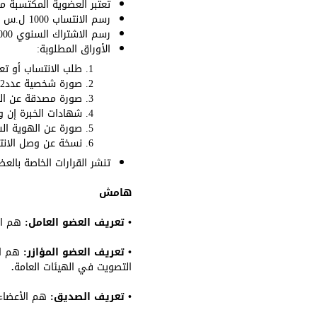
تعتبر العضوية المكتسبة م
رسم الانتساب 1000 ل.س (فقط ألف ليرة سورية لا غير) يدفع عند التقدم بطلب الانتساب أو تعديل العضوية.
رسم الاشتراك السنوي 1000 ل.س (فقط ألف ليرة سورية لا غير) على أن يدفع قبل نهاية السنة المالية (يؤدى سنوياً).
الأوراق المطلوبة:
طلب الانتساب أو تع
صورة شخصية عدد2
صورة مصدقة عن الش
شهادات الخبرة إن 
صورة عن الهوية ال
نسخة عن وصل الانت
تنشر القرارات الخاصة بالع
هامش
• تعريف العضو العامل:
هم الأ
• تعريف العضو المؤازر:
هم ال
التصويت في الهيئات العامة
.
• تعريف الصديق:
هم الأعضاء ا