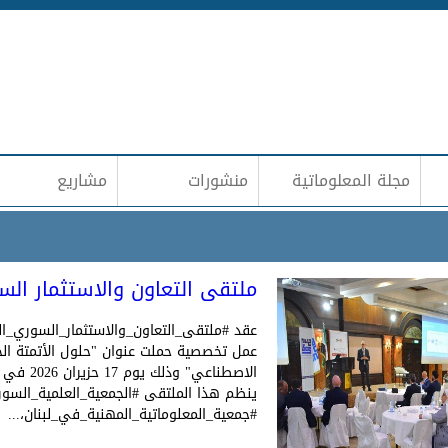
Jump to navigation
مجلة المعلوماتية
منشورات
مشاريع
ملتقى التعاون والاستثمار السو
عقد #ملتقى_التعاون_والاستثمار_السوري_ال
عمل تخصصية حملت عنوان "حلول الأتمتة الح
الاصطناعي"
ينظم هذا الملتقى #الجمعية_العلمية_السوري
#جمعية_المعلوماتية_المهنية_في_لبنان،...