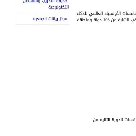
حديقة التدريب والمشاغل
التكنولوجية
فسات الأولمبياد العالمي للذكاء
مركز بيانات الجمعية
الاصطناعي 2026، ممثلاً للجمهورية العربية السورية في هذا المحفل العلمي الدولي الذي يجمع نخبة المواهب الشابة من 103 دولة ومنطقة
سات الدورة الثانية من