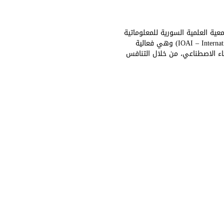
ية العلمية السورية للمعلوماتية
على اعتمادية كشريك وطني للأولمبياد العالمي للذكاء الاصطناعي (IOAI – International Olympiad in Artificial Intelligence) وهي فعالية
اء الاصطناعي، من خلال التنافس