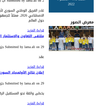
2 آب (اغسطس), 2026 - 11:20
on
lama.ali
Submitted by
2022
غادر الفريق الوطني السوري لأول
حول العالم.
معرض الصور
قراءة المزيد
حول انطلاق الفريق 
ملتقى التعاون والاستثمار ا
29 حزيران (يونيو), 2026 - 12:29
on
lama.ali
Submitted by
عقد
قراءة المزيد
حول ملتقى التعاون 
إعلان نتائج الأولمبياد السو
29 حزيران (يونيو), 2026 - 12:24
on
lama.ali
Submitted by
بخطى واثقة نحو المستقبل الرق
قراءة المزيد
حول إعلان نتائج الأ