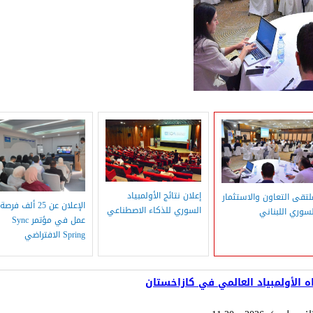
إعلان نتائج الأولمبياد
لتقى التعاون والاستثمار
الإعلان عن 25 ألف فرصة
السوري للذكاء الاصطناعي
لسوري اللبناني
عمل في مؤتمر Sync
Spring الافتراضي
ه الأولمبياد العالمي في كازاخستان