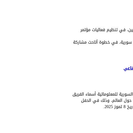
عدد من الشركاء المحليين والدوليين، في تنظيم فعاليات مؤتمر
نيسان 2026، وبُثت عبر المقرات والمرافق التابعة للجمعية في 10 محافظات سورية، في خطوة أتاحت مشاركة
ناعي
ي للمرحلة الثانوية IOAI؛ أعلنت الجمعية العلمية السورية للمعلوماتية أسماء الفريق
 في الأولمبياد الذي سيقام في الصين مطلع الشهر القادم بمشاركة أكثر من 60 دولة حول العالم، وذلك في الحفل
202.
الاصطناعي