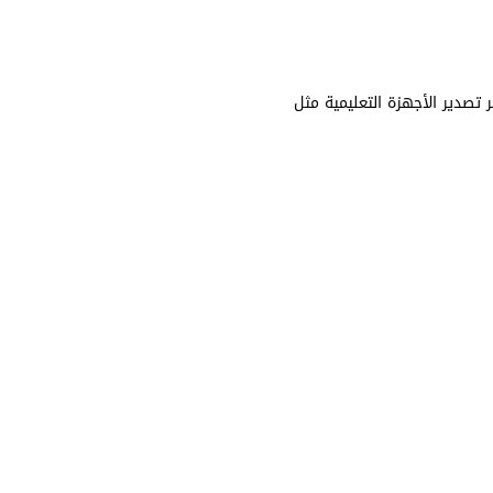
لتعليم الرقمي العالمية مثل Google Classroom، Coursera، وMicrosoft Teams، وحظر تصدير الأجهزة التعليمية مثل