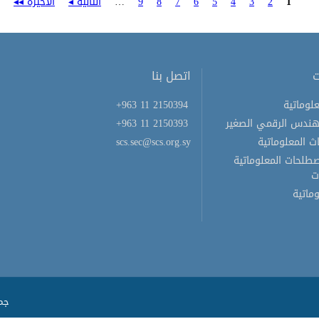
1
2
3
4
5
6
7
8
9
…
التالية ◂
الأخيرة ◂◂
ت
اتصل بنا
لوماتية
+963 11 2150394
هندس الرقمي الصغير
+963 11 2150393
ث المعلوماتية
scs.sec@scs.org.sy
لحات المعلوماتية
ت
ماتية
جمي