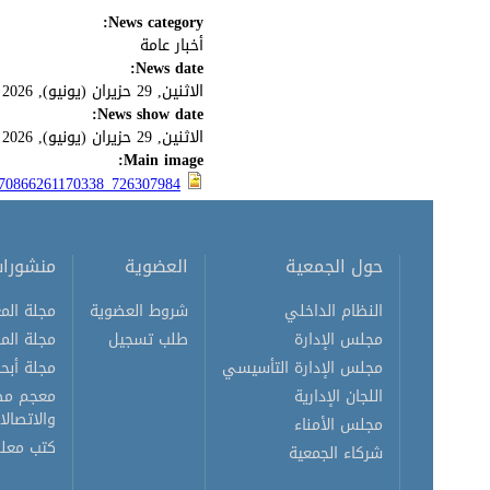
News category:
أخبار عامة
News date:
الاثنين, 29 حزيران (يونيو), 2026
News show date:
الاثنين, 29 حزيران (يونيو), 2026
Main image:
726307984_1570866261170338_4799785466974185096_n.jpg
حول الجمعية
العضوية
منشورا
النظام الداخلي
شروط العضوية
مجلة المع
مجلس الإدارة
طلب تسجيل
مجلة الم
مجلس الإدارة التأسيسي
مجلة أبحا
اللجان الإدارية
معجم مصط
والاتصالا
مجلس الأمناء
كتب معلو
شركاء الجمعية