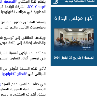
طلب انتساب جديد
ينظم هذا الملتقى
#الجمعية_ال
#ICC_Group
، الشركة الرائدة في
المطورة في مجالات تكنولوجيا ا
أخبار مجلس الإدارة
وشهد الملتقى حضور نخبة من ال
ومؤسسات التأمين والصرافة، وع
ويهدف الملتقى إلى توسيع شبكة
والخاصة، إضافة إلى إتاحة فرص ح
قد أكد المشاركون أهمية الشراكا
في توسيع آفاق التعاون العلمي 
الجلسة 3 بتاريخ 25 أيلول 2024
تأتي هذه النسخة الأولى من ا
اللبناني في
#قطاع_تكنولوجيا_ا
في ختام الملتقى، قدم السيد
#
الجمعية العلمية السورية للمعلو
يحقق أهداف الملتقى و يرسم نهجا