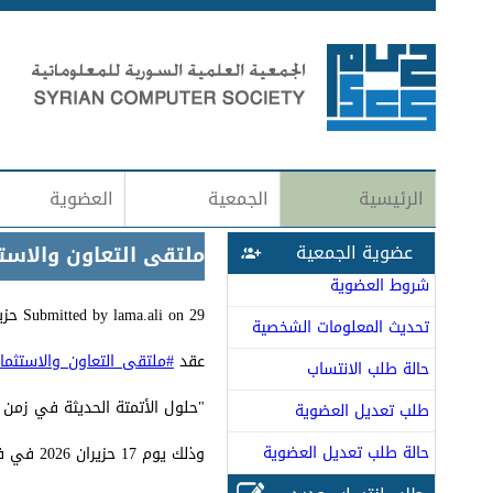
الرئيسية
الجمعية
العضوية
عضوية الجمعية
ملتقى التعاون والاستث
شروط العضوية
29 حزيران (يونيو), 2026 - 12:29
on
lama.ali
Submitted by
تحديث المعلومات الشخصية
عقد
#ملتقى_التعاون_والاستثمار
حالة طلب الانتساب
"حلول الأتمتة الحديثة في زمن 
طلب تعديل العضوية
حالة طلب تعديل العضوية
وذلك يوم 17 حزيران 2026 في فندق البوابات السبع بدمشق.