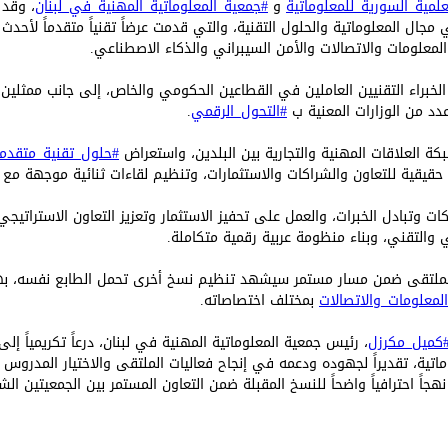
علمية_السورية_للمعلوماتية
و
#جمعية_المعلوماتية_المهنية_في_لبنان
، وقد 
 مجال المعلوماتية والحلول التقنية، والتي قدمت عرضاً تقنياً متقدماً لأحدث 
لمعلومات والاتصالات والأمن السيبراني والذكاء الاصطناعي.
خبراء التقنيين العاملين في القطاعين الحكومي والخاص، إلى جانب ممثلين
دد من الوزارات المعنية ب
#التحول_الرقمي
.
 العلاقات المهنية والتجارية بين البلدين، واستعراض
#حلول_تقنية_متقدم
قيقية للتعاون والشراكات والاستثمارات، وتنظيم لقاءات ثنائية موجهة مع صنا
ت وتبادل الخبرات، والعمل على تحفيز الاستثمار وتعزيز التعاون الاستراتيج
والتقني، وبناء منظومة عربية رقمية متكاملة.
لملتقى ضمن مسار مستمر سيشهد تنظيم نسخ أخرى تحمل الطابع نفسه، به
لمعلومات_والاتصالات
بمختلف اختصاصاته.
كميل_مكرزل
، رئيس جمعية المعلوماتية المهنية في لبنان، درعاً تكريمياً إلى
ماتية، تقديراً لجهوده ودعمه في إنجاح فعاليات الملتقى والاختيار المدروس 
ً احترافياً واضحاً للنسخ المقبلة ضمن التعاون المستمر بين الجمعيتين الش