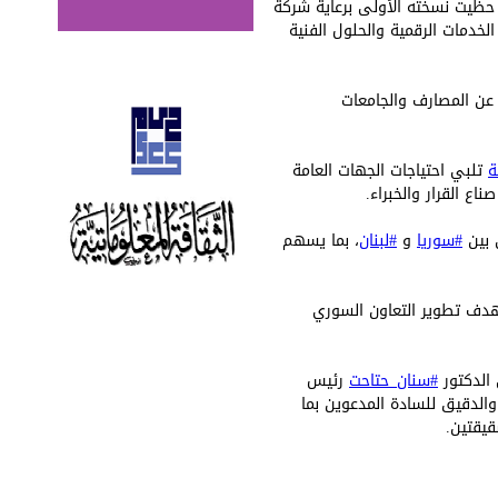
حظيت نسخته الأولى برعاية شركة
الخدمات الرقمية والحلول الفنية
 عن المصارف والجامعات
ة
تلبي احتياجات الجهات العامة
ع القرار والخبراء.
ي بين
#سوريا
و
#لبنان
، بما يسهم
دف تطوير التعاون السوري
 الدكتور
#سنان_حتاحت
رئيس
والدقيق للسادة المدعوين بما
قيقتين.