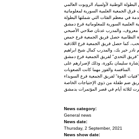
لمبياد الروبوت العالمي "WRO Syria 2021" بإعلان النتائٔج النهائية وتتويج الفرق الفائزة بعد يومٍ طويلٍ من الحماس
ات السورية. وأحرزت فرق الجمعية العلمية السورية لمعلوماتية
لوماتية فرع دمشق "SCS EcoDynamo" بالمرتبة الأولى وبجدارة،
ية فرع حمص "Rangers" على المرتبة الثانية وأعضاء الفريق هم: فواز جنيد، تيم حمدان،
للاذقية "SCS Hope Kids" على المرتبة الثالثة، وأعضاء الفريق هم: الحسين عبد
ي" لفريق الجمعية فرع دمشق "SCS Dam WE CAN" المكون
ٕشارة سليمان بكورة، وذلك لإصرارهم على
المنافسة والفوز مهما كانت الصعوبات.
معية فرع السويداء "SCS SW HOPE"، والذي يضم نور خوري، وآية الله محسن، وئام بحصاص والمدربة
News category:
General news
News date:
Thursday, 2 September, 2021
News show date: