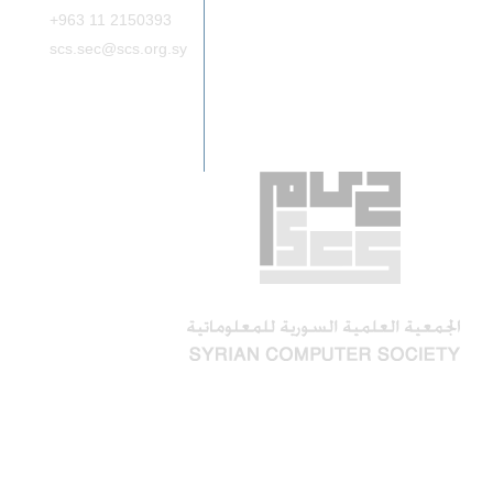
+963 11 2150393
scs.sec@scs.org.sy