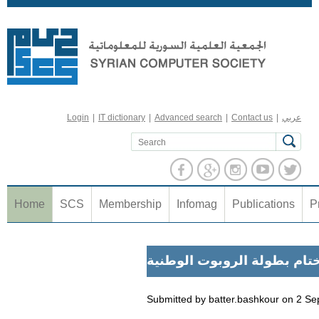
Jump to navigation
عربي
|
Contact us
|
Advanced search
|
IT dictionary
|
Login
Home
SCS
Membership
Infomag
Publications
P
ختام بطولة الروبوت الوطنية
Submitted by
batter.bashkour
on
2 Se