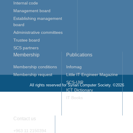
Internal code
Management board
Establishing management
board
Administrative committees
Trustee board
SCS partners
Membership
Publications
Membership conditions
Infomag
Membership request
Little IT Engineer Magazine
SCS-IJIR
All rights reserved for Syrian Computer Society. ©2026
ICT Dictionary
IT Books
Contact us
+963 11 2150394