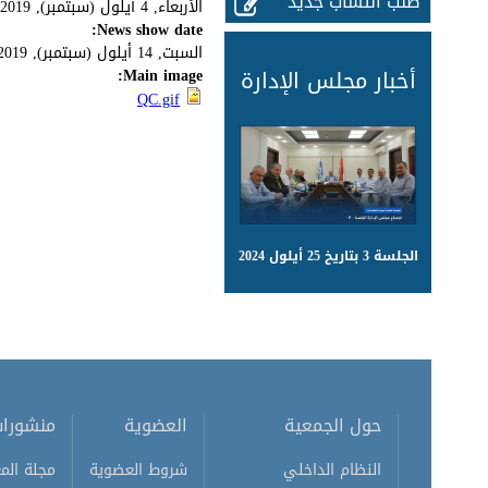
طلب انتساب جديد
الأربعاء, 4 أيلول (سبتمبر), 2019
News show date:
السبت, 14 أيلول (سبتمبر), 2019
أخبار مجلس الإدارة
Main image:
QC.gif
الجلسة 3 بتاريخ 25 أيلول 2024
حول الجمعية
العضوية
منشورا
النظام الداخلي
شروط العضوية
مجلة المع