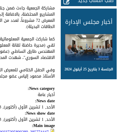
طلب انتساب جديد
مشاركة الجمعية جاءت ضمن جناح
أخبار مجلس الإدارة
المعرض 72 مشروعاً، لعد
الطاقات البديلة).
كما شاركت الجمعية المعلوماتي
تقي (مديرة حاضنة تقانة المعلو
المهندس طارق الساطي (عضو مج
الاقتصاد السوري"، شهدت المحاض
الجلسة 3 بتاريخ 25 أيلول 2024
الأستاذ محمود إلياس عضو مجلس إ
News category:
أخبار عامة
News date:
الأحد, 1 تشرين اﻷول (أكتوبر), 2023
News show date:
الأحد, 1 تشرين اﻷول (أكتوبر), 2023
Main image: