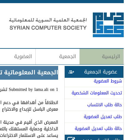
الرئيسية
الجمعية
العضوية
عضوية الجمعية
الجمعية المعلوماتية تش
شروط العضوية
1 تشرين اﻷول (أكتوبر), 2023 - 11:06
on
lama.ali
Submitted by
تحديث المعلومات الشخصية
انطلاقاً من أهدافها في دعم الم
حالة طلب الانتساب
معرض الباسل للإبداع والاختراع بدورته 
طلب تعديل العضوية
المعرض الذي أقيم في مدينة ال
حالة طلب تعديل العضوية
الداخلية وحماية المستهلك بالت
يساعد على الاستثمار الاختراعات