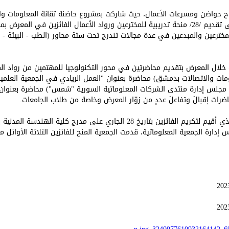
 حواضن ومسرعات الأعمال، حيث شاركت بمشروع حاضنة تقانة المعلومات وا
المشاريع المحتضنة، بالاضافة إلى تقديم /28/ منحة تدريبية للمخترعين ورواد الأعمال الفائز
د من المخترعين والمبدعين في عدة مجالات تندرج تحت ستة محاور (الطب - البيئة - ا
ة خلال المعرض بتقديم محاضرتين في محور التكنولوجيا للمهتمين من رواد ا
مات والاتصالات بدمشق) محاضرة بعنوان "العمل الريادي في الجمعية العلمية
لس إدارة منتدى الشركات المعلوماتية السورية "شمس") محاضرة بعنوان "
رات إقبالَ وتفاعلَ عددٍ من زوّار المعرض وخاصة من طلاب الجامعات.
وفي الحفل الختامي للمعرض الذي أقيم لتكريم الفائزين بتاريخ 28 الجاري على م
دارة الجمعية المعلوماتية، قدمت الجمعية المنح للفائزين الثلاثة الأوائل 