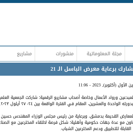
Jump to navigation
مجلة المعلوماتية
منشورات
مشاريع
ارك برعاية معرض الباسل الـ 21
بدعين ورواد الأعمال وخاصة أصحاب مشاريع الرقمية؛ شاركت الجمعية العلمية
الواحدة والعشرين، المقام في الفترة الواقعة بين ٢٤- ٢٧ أيلول ٢٠٢٣.
معارض القديمة بدمشق، وبرعاية من رئيس مجلس الوزراء المهندس حسين عر
عاون مع عدة جهات حكومية وأهلية؛ شكل فرصة لالتقاء المخترعين مع الصناعيي
 القابلة للتطبيق ودعم المخترعين الشباب.