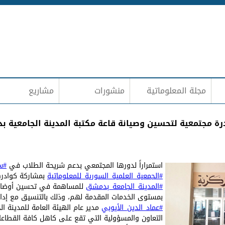
Jump to navigation
مجلة المعلوماتية
منشورات
مشاريع
رة مجتمعية لتحسين وصيانة قاعة مكتبة المدينة الجامعية 
استمراراً لدورها المجتمعي بدعم شريحة الطلاب في
#س
#الجمعية_العلمية_السورية_للمعلوماتية
بمشاركة كوادره
#المدينة_الجامعة_بدمشق
للمساهمة في تحسين أوضاع ا
بمستوى الخدمات المقدمة لهم، وذلك بالتنسيق مع إدارة 
#عماد_الدين_الأيوبي
مدير عام الهيئة العامة للمدينة 
التعاون والمسؤولية التي تقع على كاهل كافة القطاعا