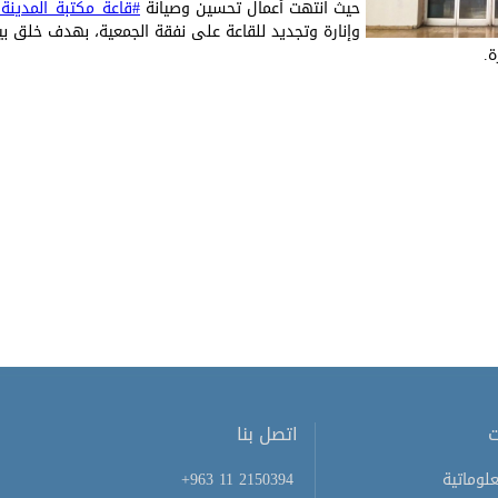
حيث انتهت أعمال تحسين وصيانة
#قاعة_مكتبة_المدينة_
وإنارة وتجديد للقاعة على نفقة الجمعية، بهدف خلق ب
.
ت
اتصل بنا
لوماتية
+963 11 2150394