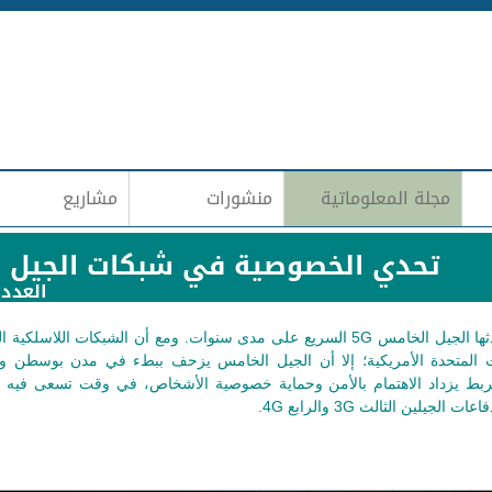
Jump to navigation
مجلة المعلوماتية
منشورات
مشاريع
تحدي الخصوصية في شبكات الجيل 
العدد 153 | حزيران (يونيو)-20
ها الجيل الخامس
5G
السريع على مدى سنوات. ومع أن الشبكات اللاسلكية ال
ت المتحدة الأمريكية؛ إلا أن الجيل الخامس يزحف ببطء في مدن بوسطن و
ربط يزداد الاهتمام بالأمن وحماية خصوصية الأشخاص، في وقت تسعى فيه 
فاعات الجيلين الثالث
3G
والرابع
4G
.