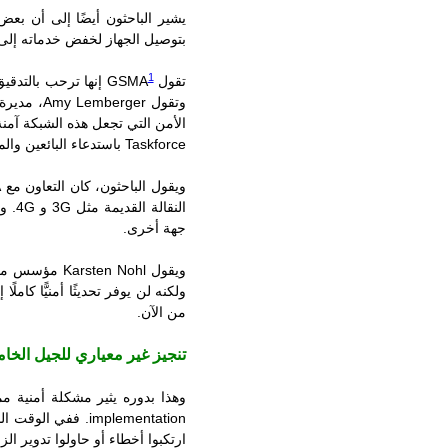
يشير الباحثون أيضًا إلى أن بع
بتوصيل الجهاز لخفض خدماته إلى
1
تقول
GSMA
إنها ترحب بالتدقي
وتقول
Amy Lemberger
، مديرة
الأمن التي تجعل هذه الشبكة آمن
Taskforce
باستدعاء البائعين وا
ويقول الباحثون، كان التعاون مع
A
النقالة القديمة مثل
3G
و
4G
. و
جهة أخرى.
ويقول
Karsten Nohl
مؤسس مخا
ولكنه لن يوفر تحديثًا أمنيًّا كامل
من الآن.
تنجيز غير معياري للجيل الخ
وهذا بدوره يثير مشكلة أمنية مم
implementation
. ففي الوقت ال
ارتكبوا أخطاء أو حاولوا تدوير ا