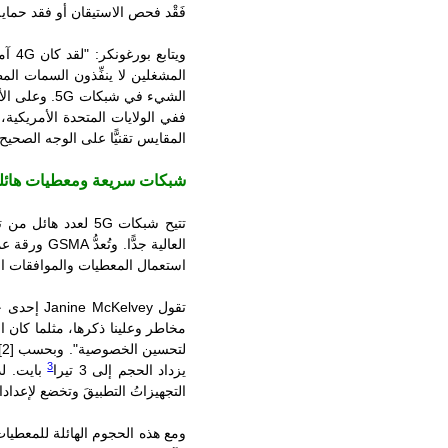
فَقْد فحص الاستيقان أو فقد حما
ويتابع بورغونكر: "لقد كان
4G
آمن
المشغلين لا ينفِّذون السمات ال
الشيء في شبكات
5G
. وعلى الأ
ففي الولايات المتحدة الأمريكية،
المقايس تقنيًّا على الوجه الصحيح.
شبكات سريعة ومعطيات هائل
تتيح شبكات
5G
لعدد هائل من تج
العالية جدًّا. وتُعدُّ
GSMA
ورقة عم
استعمال المعطيات والموافقات ال
تقول
Janine McKelvey
إحدى خب
مخاطر وعلينا ذكرها، مثلما كان 
لتحسين الخصوصية". وبحسب
[2]
3
يزداد الحجم إلى 3 تيرا
بايت. لذ
التجهيزاتُ التطبيقَ وتخضع لإعدادا
ومع هذه الحجوم الهائلة للمعطيات