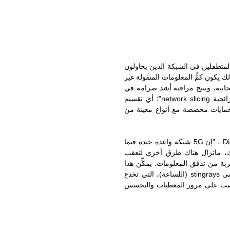
 المتطفلين في الشبكة الذين يحاولون
ك يكون كمُّ المعلومات المنقولة غير
لسحابية، ويتيح مراقبة أشد صرامة في
ائحية
network slicing
"؛ أي تقسيم
لحمايات مخصصة مع أنواع معينة من
Di
، "إن
5G
شبكة واعدة جيدة فيما
لك، ماتزال هناك طرق أخرى لتعقب
ربة من تدفق المعلومات. يمكِّن هذا
مى
stingrays
(اللساعة)، التي تخدع
لتنصت على مرور المعطيات والتجسس