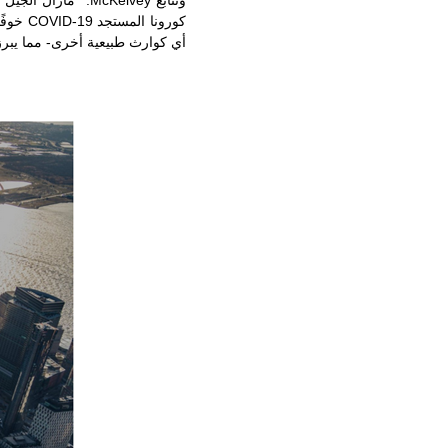
وتتابع
McKelvey
: "مازال الجيل 
كورونا المستجد
COVID-19
خوفًا
أي كوارث طبيعية أخرى- مما يبرز 