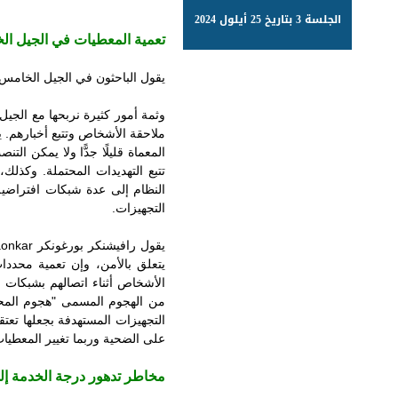
الجلسة 3 بتاريخ 25 أيلول 2024
تعمية المعطيات في الجيل ا
يقول الباحثون في الجيل الخامس
وثمة أمور كثيرة نربحها مع الجيل
ملاحقة الأشخاص وتتبع أخبارهم. 
المعماة قليلًا جدًّا ولا يمكن ا
تتبع التهديدات المحتملة. وكذل
النظام إلى عدة شبكات افتراضية
التجهيزات.
يقول رافيشنكر بورغونكر
aonkar
يتعلق بالأمن، وإن تعمية محدد
الأشخاص أثناء اتصالهم بشبكات
G
من الهجوم المسمى "هجوم المحط
التجهيزات المستهدفة بجعلها تع
على الضحية وربما تغيير المعطيات
مخاطر تدهور درجة الخدمة إلى 