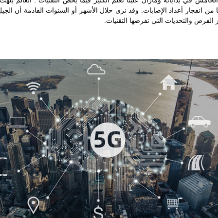
الخامس في بداياته ومازال علينا تعلم الكثير فيما يخص التقنيات". العالم يلهث
 من انفجار أعداد الإصابات. وقد نرى خلال الأشهر أو السنوات القادمة أن الجيل
الفرص والتحديات التي تفرضها التقنيات.