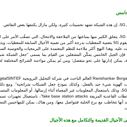
لخامس
5G
، إن هذه الشبكة تشهد تحسينات كثيرة، ولكن مازال يكتنفها بعض النقائص.
5G
، يتعلق الكثير منها بمناعتها من الملاحقة والانتحال، التي تصعِّب الأمر على
يقوم
5G
بتعمية المعطيات بدرجة أكبر من تعمية الأجيال السابقة للمعطيات، وبذل
لتنصت عليه. وهذا النهج أكثر ملاءمة للنظم المعتمدة على البرمجيات والحوسبة ا
ك، فإن الجيل الخامس يمكّن المشغلين من القيام بما يسمى "جعل الشبكة شر
، يمكن إدارتها على نحو منفصل؛ ومن ثَم يمكن مواءمة الشرائح المختلفة 
Ravishankar Borg
العالم الباحث في شركة التحليل النرويجية
SINTEF
gital
ات الهوية شيء جيد بالفعل، وكذلك نموذج جعل الشبكات شرائحية". ومع ذ
5
، وذلك باستعمال المعلومات غير المعماة أثناء إرسالها، أو المعلومات المتس
ات القاعدية المزيفة
fake base station attacks
"، باستعمال تجهيزات تس
تقد أنها تتخاطب مع برج الخلية فتتواصل معها، ومن هناك، يمكن للمهاجمين ا
.
الأجيال القديمة والتكامل مع هذه الأجيال