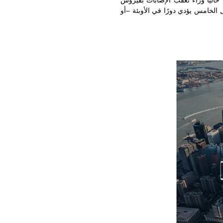
 حاليًّا وراء تعقب الإصابات بفيروس
 الخامس يؤدي دورًا في الأوبئة –أو