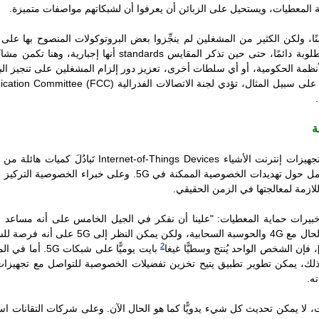
ية المعطيات، ويستحيل على الزبائن أن يعرفوا أن لشبكاتهم مواصفات متميزة.
ًا، ولكن الكثير من المشغلين لم ينجِّزوا بعض البروتوكولات المنصوح بها على ا
مطلوبة دائمًا، حتى حين تذكر المقايس
standards
أنها إجبارية، وهنا تكمن مش
نظمة الحكومية، أو أي سلطات أخرى، تعزيز دور إلزام المشغلين على تنجيز البرو
 على سبيل المثال، تؤدي لجنة الاتصالات الفدرالية
cation Committee (FCC)
ة
هيزات إنترنت الأشياء
Internet-of-Things Devices
تَبادُلَ كميات هائلة 
ل حول تهديدات الخصوصية الممكنة في
5G
. وعلى خبراء الخصوصية التركيز
لازمة لمعالجتها في الزمن الحقيقي.
يرات حماية المعطيات: "علينا أن نفكر في الجيل الخامس على أنه مساعد ع
الحال مع
4G
والحوسبة السحابية، ولكن يمكن النظر إلى
5G
على أنه فرصة للشر
2
، فإن الشخص الواحد يُنتج وسطيًّا غيغا
بايت يوميًّا على شبكات
5G
. أما في ال
لك، يمكن تطوير تطبيق يتيح تخزين تفضيلات الخصوصية للتواصل مع تجهيزات
ته.
، لا يمكن تحديث كل شيء يدويًّا كما هو الحال الآن. وعلى شركات التقانات است