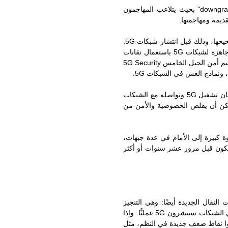
downgra
" بحيث يتلاعب المهاجمون
ديمة ومهاجمتها.
يحها، وذلك قبل انتشار شبكات
5G
.
 جاهزة لشبكات
5G
باستعمال تقانات
م أمن الجيل الخامس
5G Security
ة، ونماذج الغش في الشبكات
5G
.
مان تشغيل
5G
وتواصله مع الشبكات
مكن أن يقلص الخصوصية والأمن من
 كبيرة إلى الأمام في عدة جبهات،
يكون قبل مرور عشر سنوات أو أكثر
لنقال الجديدة أيضًا: وهي التنجيز
لي الشبكات سينشرون
5G
عمليًّا. وإذا
دثوا نقاط ضعف جديدة في النظم، مثل