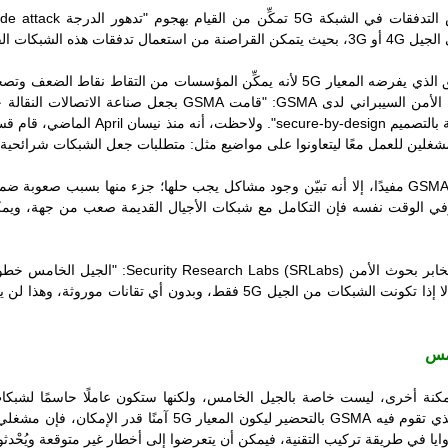
ض التدفقات في الشبكة
5G
تمكِّن من القيام بهجوم "تدهور الدرجة
de attack
 الجيل
4G
أو
3G
، بحيث يتمكن القراصنة من استعمال تدفقات هذه الشبكات الق
ق الذي يفرضه المعيار
5G
لأنه يمكِّن المؤسسات من التقاط نقاط الضعف وتصح
 الأمن السيبراني لدى
GSMA
: "قامت
GSMA
بجعل صناعة الاتصالات النقالة
ة بالتصميم
secure-by-design
". ولاحظت، أنه منذ نيسان
April
الماضي، قام قس
لمشغلين للعمل معًا ليتعاونوا على مواضيع مثل: متطلبات جعل الشبكات شرائحي
GSM
مفيدًا، إلا أنه تبيّن وجود مشاكل يجب حلها؛ جزء منها بسبب صعوبة ض
في الوقت نفسه فإن التكامل مع شبكات الأجيال القديمة صعب من جهة، وي
بر بحوث الأمن
Security Research Labs (SRLabs)
: "الجيل الخامس خطوة
ًا إلا إذا تكونت الشبكات من الجيل
5G
فقط، وبدون أي تقانات موروثة، وهذا لن 
امس
كنة أخرى، ليست خاصة بالجيل الخامس، ولكنها ستكون عاملًا حاسمًا لشبكات ا
ذي تقوم فيه
GSMA
بالتحضير ليكون المعيار
5G
آمنًا قدر الإمكان، فإن مشغ
لزوايا في طريقة تركيب التقنية، فيمكن أن يتعرضوا إلى أخطار غير متوقعة ويُحْ