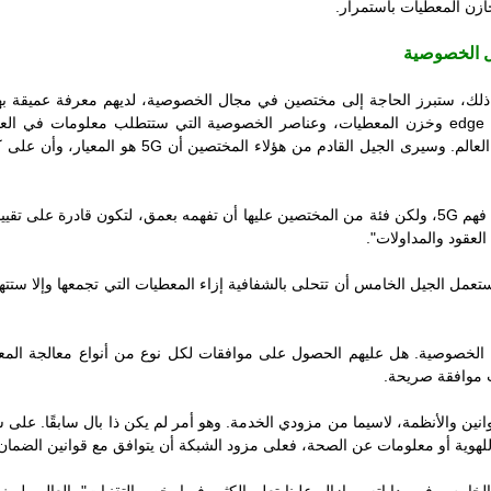
ازن المعطيات باستمرار.
ل الخصوصية
 ذلك، ستبرز الحاجة إلى مختصين في مجال الخصوصية، لديهم معرفة عميقة ب
edge 
وخزن المعطيات، وعناصر الخصوصية التي ستتطلب معلومات في العمق.
لعالم. وسيرى الجيل القادم من هؤلاء المختصين أن
5G
هو المعيار، وأن على 
 فهم
5G
، ولكن فئة من المختصين عليها أن تفهمه بعمق، لتكون قادرة على تقييم
لعقود والمداولات".
مل الجيل الخامس أن تتحلى بالشفافية إزاء المعطيات التي تجمعها وإلا ستته
 الخصوصية. هل عليهم الحصول على موافقات لكل نوع من أنواع معالجة المع
 موافقة صريحة.
نين والأنظمة، لاسيما من مزودي الخدمة. وهو أمر لم يكن ذا بال سابقًا. على سب
هوية أو معلومات عن الصحة، فعلى مزود الشبكة أن يتوافق مع قوانين الضمان 