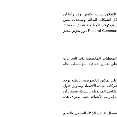
لإطلاق بسبب تكلفتها. وقد رأينا أن
اكل الشبكات النقالة. وسيحدث نفس
توكولات المطلوبة تنجيزًا صحيحًا".
Federal Communi
دور تعزيز تنجيز
من المعطيات المخصصة ذات السرعات
 على ضمان شفافية المؤسسات تجاه
لى تمكين الخصوصية. بالطبع توجد
كات لقيادة الاقتصاد وتطوير حلول
مشافي المربوطة بالشبكة فيمكن أن
 إنترنت الأشياء، بحيث تتعرف هذه
عمال تقانات الذكاء الصنعي والتعلم