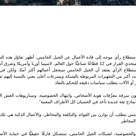
استطلاع رأي موجه إلى قادة الأعمال عن الجيل الخامس، أظهر تفاؤل هذه ال
شمل استطلاع الرأي 2600 من متخذي القرار في 12 قطاعًا صناعيًّا حول العالم، لاسيما أورب
في استطلاع الرأي يعتقد أن الجيل الخامس سيجعل أعمالهم أكثر أمنًا، ولكن
د أكبر من التجهيزات المربوطة بالشبكة وبسرعات أعلى يعني بالنسبة إليهم تعر
و الآلات يتطلب سياسات دقيقة للتحكم بالنفاذ.
دون سرقة معرِّفات هوية الأشخاص، وانتهاك الخصوصية، وسناريوهات الغش ا
 نماذج ثقة جديدة تأخذ في الحسبان كل الأطراف المعنية".
مس يتطلب أن نوازن بين الفوائد والتكلفة والمخاطر، والأعمال الذكية هي تلك 
المخاطر.
لخصوصية، لشبكات الجيل الخامس، ستشكل فارقًا حقيقيًّا في حماية الأش