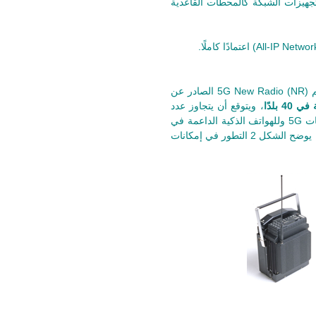
جهيزات الشبكة كالمحطات القاعدية
الثوري الذي ظهر أول إصدار له في أواخر 2019 باسم (5G New Radio (NR الصادر عن
، ويتوقع أن يتجاوز عدد
المستفيدين منها نصف مليار شخص بحلول 2022. وقد تكون هذه التوقعات متشائمة نظرًا للانتشار السريع لشبكات 5G وللهواتف الذكية الداعمة في
يوضح
الشكل 2 التطور في إمكانات