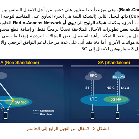
ذاتها للجيل الثاني (الشبكة اللبية هي الجزء الحاوي على المقاسم لتوجيه 
ات أخرى، وتكمله
شبكة الولوج الراديوي أو Radio-Access Network
الحاوية
تطلبت بعض تطويرات الأجيال المتلاحقة تحديثًا برمجيًّا فقط أو إضافة قطع محدو
نقل بين عقد الشبكة. وأعيد استعمال بعض المجالات الترددية (وهذا ما سمي
g
الراديوية صالحة للاستعمال وخاصة هوائيات الأبراج. أما 5G فقد أتى على عدة مراحل لدع
ى 5G.
الشكل 3: الانتقال من الجيل الرابع إلى الخامس.