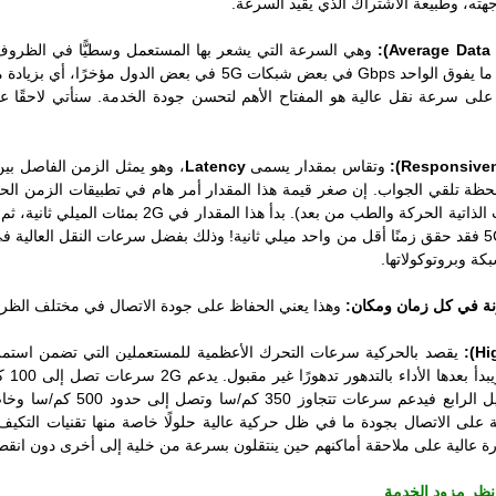
ته، وطبيعة الاشتراك الذي يقيد السرعة.
وهي السرعة التي يشعر بها المستعمل وسطيًّا في الظروف 
بضعة kbps في الجيل الثاني إلى ما يفوق الواحد Gbps في بعض شبكات G
ى سرعة نقل عالية هو المفتاح الأهم لتحسن جودة الخدمة. سنأتي لاحقًا عل
وتقاس بمقدار يسمى
Latency
، وهو يمثل الزمن الفاصل بي
ة تلقي الجواب. إن صغر قيمة هذا المقدار أمر هام في تطبيقات الزمن الحقيق
4G إلى حدود 5 ميلي ثانية، أما 5G فقد حقق زمنًا أقل من واحد ميلي ثانية! وذلك بفضل سرعات الن
كة وبروتوكولاتها.
وهذا يعني الحفاظ على جودة الاتصال في مختلف الظر
يقصد بالحركية سرعات التحرك الأعظمية للمستعملين التي تضمن استمر
رة عالية على ملاحقة أماكنهم حين ينتقلون بسرعة من خلية إلى أخرى دون انقطا