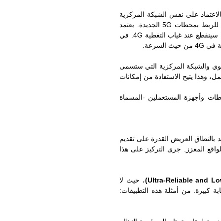
 4G ستُزوَّد بتغطية 5G ولكن بالاعتماد على نفس الشبكة المركزية
والمشار إليها EPC+ نظرًا لحاجتها إلى تعديلات طفيفة للربط بمحطات 5G الجديدة. يعتمد
إجراء اتصال 5G هنا على تبادل معلومات التحكم (على رابط Control Plane) عن طريق الـ 4G، أي إن الاتصال سينقطع عند غياب التغطية 4G. في
ن 4G من حيث الجزء الراديوي والشبكة المركزية التي ستسمى
لى مستويي التحكم ومعطيات المستعمل، وهذا يتيح الاستفادة من إمكانات
 المحطات وأجهزة المستعملين -المسماة
 بالنطاق العريض القدرة على تقديم
الواقع المعزز. جرى التركيز على هذا
Ultra-Reliable and 
، حيث لا
 كبيرة. من أمثلة هذه التطبيقات: