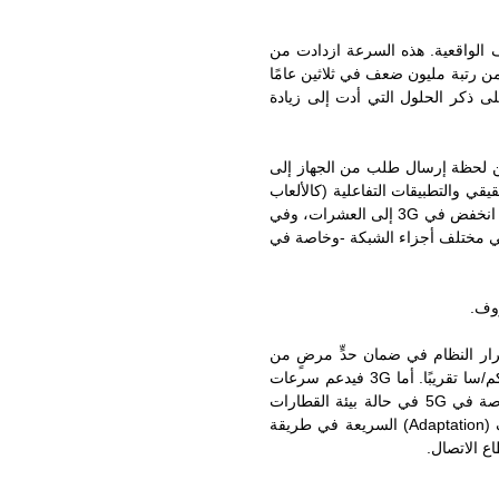
الواقعية. هذه السرعة ازدادت من
5 في بعض الدول مؤخرًا، أي بزيادة من رتبة مليون ضعف في ثلاثين عامًا
ى ذكر الحلول التي أدت إلى زيادة
ن لحظة إرسال طلب من الجهاز إلى
ي والتطبيقات التفاعلية (كالألعاب
التشاركية والتواصل بين السيارات الذاتية الحركة والطب من بعد). بدأ هذا المقدار في 2G بمئات الميلي ثانية، ثم انخفض في 3G إلى العشرات، وفي
قل العالية في مختلف أجزاء الشبكة -وخاصة في
وف.
ار النظام في ضمان حدٍّ مرضٍ من
الأداء (السرعة وجودة الاتصال) ويبدأ بعدها الأداء بالتدهور تدهورًا غير مقبول. يدعم 2G سرعات تصل إلى 100 كم/سا تقريبًا. أما 3G فيدعم سرعات
من مرتبة 250 كم/سا، وأما الجيل الرابع فيدعم سرعات تتجاوز 350 كم/سا وتصل إلى حدود 500 كم/سا وخاصة في 5G في حالة بيئة القطارات
العالية السرعة. تتطلب المحافظة على الاتصال بجودة ما في ظل حركية عالية حلولًا خاصة منها تقنيات التكيف (Adaptation) السريعة في طريقة
ع الاتصال.