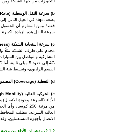
التجهيزات من جهة الشبكة ومن جه
b)
سرعة النقل الوسطية (Average Data Rate):
فقط! ومن المعلوم أن الحصول عل
سرعة النقل هذه الزيادة الكبيرة.
c)
سرعة استجابة الشبكة (Responsiveness):
مخدم على طرف الشبكة مثلًا ولحظ
القسم الراديوي- وتبسيط بنية الشب
d)
التغطية (Coverage) المضمونة في كل زمان ومكان:
e)
الحركية العالية (High Mobility):
الاتصال بأجهزة المستعملين، وقد
2.1.2- مؤشرات الأداء من وجهة نظر مزود الخدمة