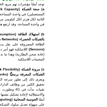
توجد أيضًا مؤشرات تهم مزود ال
a)
سعة الشبكة (Network Capacity):
المستعملين) في واحدة المساحة، 
الثانية لكل هرتز لكل كيلومتر مر
في واحدة المساحة، وقد ارتفع هذا ا
b)
استهلاك الطاقة (Power Consumption):
بالشبكات الخضراء (Green Networks)
الطاقة المصروفة على نقل بت م
(Sensors)
اللاسلكية فهو أمر ذ
إعادة شحن البطارية) وهذا ما ند
المحسات اللاسلكية.
c)
مرونة الشبكة (Network Flexibility):
الشبكات المعرفة برمجيًّا (SDN: Software-Defined Networks) والتجهيزات الراديوية المعرفة برمجيًّا (SDR: Software-Defined Radio)
تحقيق الكثير من وظائف الدارات 
تقنيات بدأت في 4G وتطورت في 5G مثل
والاستقلالية لإعادة تشكيل نفسها
أيضًا
الحوسبة السحابية (Cloud Computing)
على سهولة تعديل سلوك الشبكة برم