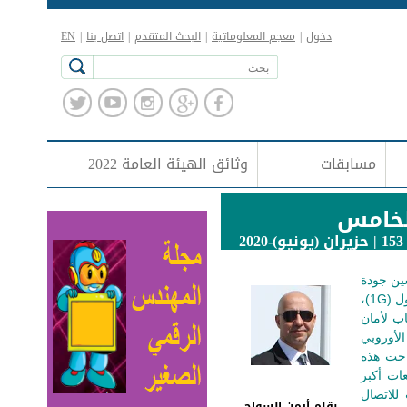
دخول
|
معجم المعلوماتية
|
البحث المتقدم
|
اتصل بنا
|
EN
مسابقات
وثائق الهيئة العامة 2022
الخامس
20
قات مع تحسين جودة
الخدمة. وقد انطلقت النظم النقالة منذ قرابة أربعين عامًا مع ظهور أوائل النظم التماثلية (Analog) من الجيل الأول (1G)،
)، وذلك بجودة سيئة وغياب لأمان
م جاء عصر النظم الرقمية (Digital) كالنظام الأوروبي
GSM ) في عام 1991 وغيره من نظم الجيل الثاني (2G). فأتاحت هذه
مكالمات، وأمانًا أفضل بفضل التشفير (Encryption)، وسعات أكبر
تاحت تبادل البيانات للاتصال
بقلم
أيمن السواح