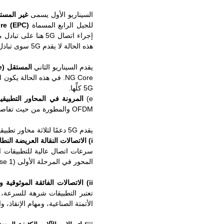
السيناريو الأول يسمى
غير المستقل (Standalone
للجيل الرابع المسماة
re (EPC)
هذه الحالة لا يقدم 5G سوى تبادل معطيات المستعمل (بواسطة User Plane) بسرعة عالية هربًا من عنق الزجاجة في 4G من حيث السرعة.
يقدم السيناريو الثاني
المستقل (SA: Standalone)
5G كلِّها.
e)
المرونة في المحاور التطبيقية
OFDM والمطورة من حيث تفاصيلها ومرونتها عن 4G- إمكان تخديم عدة محاور تطبيقية.
يقدم 5G دعمًا لثلاثة محاور تطبيقية هي:
i)
الاتصالات النقالة العريضة النط
سرعات اتصال عالية للتطبيقات الش
المحور في المرحلة الأولى (Phase 1) للجيل الخامس في الإصدار Release 14 نهاية عام 2019.
ii)
الاتصالات الفائقة الموثوقية و
تعتبر التطبيقات شرهة للسرعة، 
الأتمتة الصناعية، ومهام الإنقاذ، و