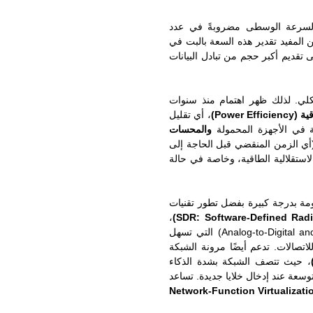
دمة للمستعملين (السرعة الوسطى مضروبةً في عدد
 المفيد تقدير هذه السعة بالبت في
 تقديم أكبر حجم من تبادل البيانات
لي. لذلك ظهر اهتمام منذ سنوات
Power Ef)
، أي تقليل
ة في الأجهزة المحمولة
والمحسات
ي الزمن المنقضي قبل الحاجة إلى
و المعتمدة في 5G على زيادة الاستقلالية الطاقية، وخاصة في حالة
مة بدرجة كبيرة بفضل تطور تقنيات
،
ويعزى ذلك إلى تطور سرعة المبدلات التماثلية-الرقمية والرقمية التماثلية (Analog-to-Digital and Digital-to-Analog Converters) التي تسهل
اتصالات. تدعم أيضًا مرونة الشبكة
، حيث تتصف الشبكة بشدة الذكاء
توسعة عند إدخال خلايا جديدة. تساعد
Network-Function Virtualizati