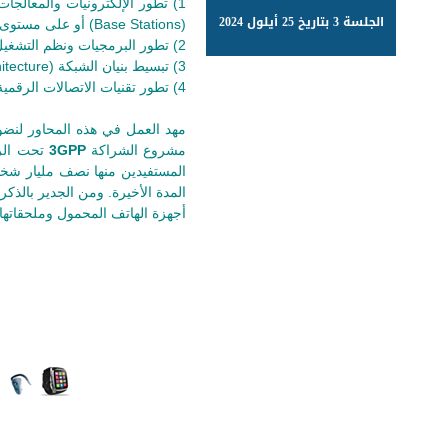
1)
تطور الإلكترونيات والمعالج
الجلسة 3 بتاريخ 25 أيلول 2024
(Base Stations) أو على مستوى الطرفيات.
2)
تطور البرمجيات ونظم التشغيل والانتقال بالتد
3)
تبسيط بنيان الشبكة (Network Architecture) وبروتوكولاتها والانتقال إلى بنية تعتمد على بروتوكول الإنترنت (All-IP Network) اعتمادًا كاملًا.
4)
تطور تقنيات الاتصالات الرقمية
مهد العمل في هذه المحاور لنض
مشروع الشراكة
3GPP
تحت ال
المدة الأخيرة. ومن الجدير بالذكر 
أجهزة الهاتف المحمول وملحقاتها.