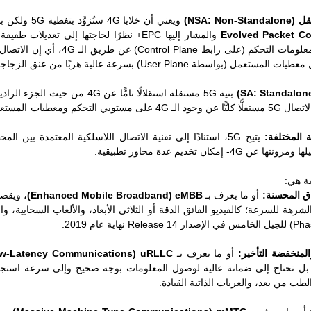
NSA: Non-)
ويعني أن خلايا
Evolved Packet Co
بنية 5G مستقلة استقلالًا تامًّا ع
NG Core. في هذه الحالة يكون الاتصال 5G مستقلًّا كليًّا عن وجود الـ 4G ع
 المختلفة:
يتيح 5G، استنادًا إلى تقنية الاتصال اللاسلكية المعتمدة بين
اق المحسنة:
أو ما يعرف بـ
Enhanced Mobile Broadband) eMBB)
، ويقصد
رهة للسرعة؛ كالفيديو الفائق الدقة أو الثلاثي الأبعاد، والألعاب السحابية، و
المنخفضة التأخير:
أو ما يعرف بـ
Low-Latency Communications) uRLLC)
بل تحتاج إلى ضمانة عالية لوصول المعلومات بوجه صحيح وإلى سرعة استجابة
الطب من بعد، والعربات الذاتية القيادة.