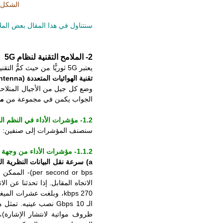
الشكل 2: رافق تطور نظم الاتصالات النقالة تطور في إمكانات أجهزة الهاتف المحمول وم
سنتناول في هذا المقال بعض الملامح 
2-
الملامح التقنية لنظام 5G
يعتبر 5G ثوريًّا من حيث كمُّ التقنيات التي يعتمدها، سواء الجديدة منها أو الموروثة عن 4G التي أثبتت جدارتها وتطورت تطورًا كبيرًا، ومن هذه التقنيات
تقنية الهوائيات المتعددة (Multiple-Antenna)
وضع كل جيل من الأجيال المتلاحقة
الجواب يكمن في مجموعة من
مؤشر
1.2- مؤشرات الأداء في النظم النقالة
سنصنف المؤشرات إلى صنفين: م
1.1.2- مؤشرات الأداء من وجهة نظر المستعمل
a)
سرعة نقل البيانات النظرية القصوى ( Peak Data Rate
الـ 10 Gbps نصب عين
ظروف مواتية لانتشار الإشارة)،