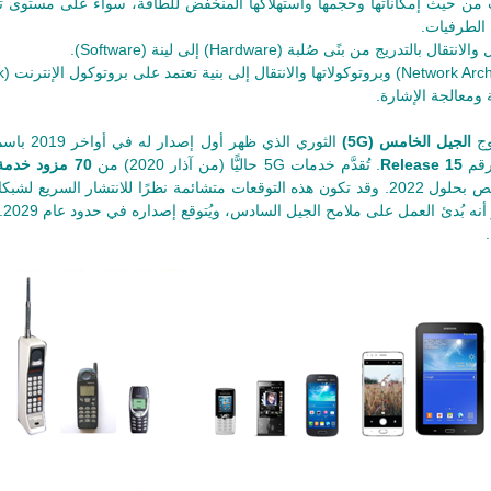
ات من حيث إمكاناتها وحجمها واستهلاكها المنخفض للطاقة، سواء على مستوى ت
ريج من بنًى صُلبة (Hardware) إلى لينة (Software).
 ومعالجة الإشارة.
وج
الجيل الخامس (5G)
رقم
Release 15
. تُقدَّم خدمات 5G حاليًّا (من آذار 2020) من
70 مزود خدمة في 40 بلدًا
أنه بُدئ العمل على ملامح الجيل السادس، ويُتوقع إصداره في حدود عام 2029.