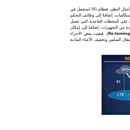
وهي ميزة دأبت المعايير على دعمها من أجل الانتقال السلس بين أجيال النظم، فنظام 3G استعمل في
المكالمات، إضافةً إلى وظائف التحكم
 على المحطات القاعدية التي تتصل
دة من التجهيزات، إضافةً إلى إمكان
Re-farmin
)، فبقيت بعض الأجزاء
م التوافق الرجعي والانتقال السلس وتخفيف الأعباء المادية