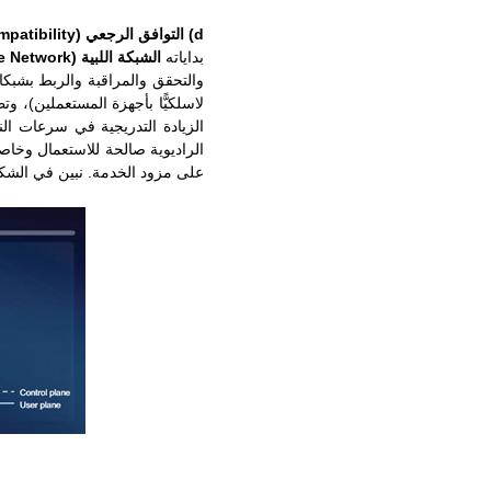
d)
التوافق الرجعي (Back-Compatibility):
بداياته
الشبكة اللبية (Core Network)
والتحقق والمراقبة والربط بشبك
لاسلكيًّا بأجهزة المستعملين)، و
الزيادة التدريجية في سرعات ال
على مزود الخدمة. نبين في الشكل 3 سيناريوهين للانتقال إل