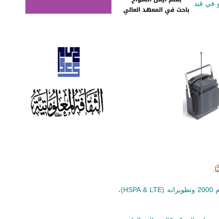
س الذي هو في قيد
باحث في المعهد العالي
تحسنت السرعات المقدمة وتنوعت الخدمات مع قدوم الجيل الثالث (3G) مثل النظام الأوروبي UMTS في عام 2000 وتطويراته (HSPA & LTE)،