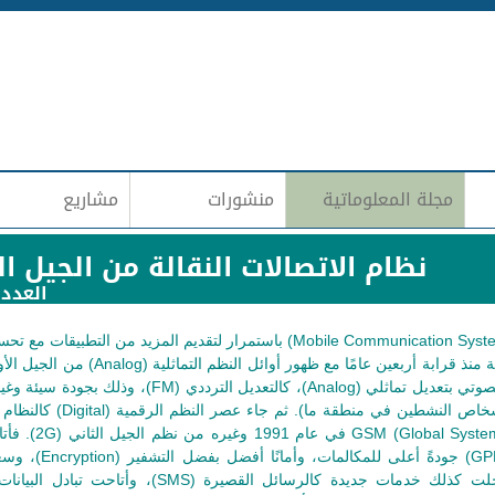
Jump to navigation
مجلة المعلوماتية
منشورات
مشاريع
نظام الاتصالات النقالة من الجيل 
العدد 153 | حزيران (يونيو)-20
تتطور نظم الاتصالات النقالة (Mobile Communication Systems) باستمرار لتقديم المزيد من التطبي
غير أنها لم تقدِّم سوى الاتصال الصوتي بتعديل تماثلي (Analog)، كالتعديل الترددي (FM
الاتصال وسعة محدودة (عدد الأشخاص النشطين في منطقة ما). ث
(Global System for Mobile Communication
النظم وتطويراتها (GPRS & EDGE) جودةً أعلى لل
ودعمًا للحركية (Mobility)، وأدخلت كذلك خدمات جديدة كالرسائل القصيرة (SMS)، وأ