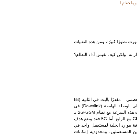
اراته. ولكن كيف نقيس أداء النظام؟
أي معدل نقل البتات (Bit Rate) الأعظمي – مقدرًا بالبت في الثانية (Bit
per second or bps)- الممكن على الوصلة الصاعدة (Uplink) من جهاز المستعمل إلى المحطة القاعدية وعلى الوصلة الهابطة (Downlink) في
الاتجاه المقابل. إذا تحدثنا عن الاتجاه الهابط – وهو الاتجاه الهام من أجل تنزيل البيانات (Download) – فقد بدأت هذه السرعة مع نظام 2G-GSM بـ
270 kbps، وبلغت عشرات الميغابت في الثانية (Mbps) مع الجيل الثالث المطور (HSPA+) ثم تجاوزت الـ 1 Gbps مع الرابع. أما 5G فقد وضع هدف
 كافة موارد الخلية لمستعمل واحد في
ين المستعملين، ومحدودية إمكانات