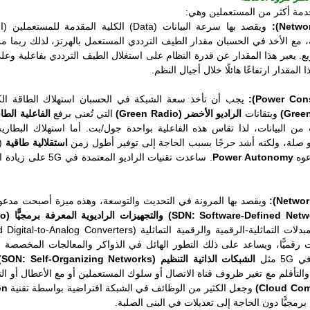
خدمة أكثر من المستعملين وهي:
ويقصد بها سرعة البيانات (Data) الكلية المق
مع الأخذ في الحسبان مقدار الطيف الترددي المستعمل بالهرتز، لذلك ربما من
بع. يعبر هذا المقدار عن قدرة النظام على استغلال الطيف الترددي بفاعلية وعلى
لمقدار ارتفاعًا هائلًا خلال أجيال النظم.
يجب أن تأخذ سعة الشبكة في الحسبان استهلاك الطاقة الك
وبتقانات
الراديو الأخضر (Green Radio)
التي تُعنى برفع
الفاعلية الطاقية (ficiency
ن البيانات، لذا تقاس هذه الفاعلية بواحدة جول/بت. أما استهلاك البطاري
و صلة، ولكنه أشد حرجًا بسبب الحاجة إلى توفير أطول زمن
استقلالية طاقية
(أ
عوه
Power Autonomy
. ساعدت تقنيات الرادي
ويقصد بها المرونة في التحديث والتوسعة، وهذه ميزة أصبحت مدعو
رقميًّا، ويساعد على ذلك التطور الهائل في الذواكر والمعالجات المخصصة لل
الشبكات الذاتية التنظيم (SON: Self-Organizing Networks)
 والتأقلم مع تغير ظروف قناة الاتصال أو سلوك المستعملين أو مع الأعطال أو ال
وجعل الكثير من الوظائف في الشبكة افتراضية بواسطة تقنية
on
جيًّا دون الحاجة إلى تعديلات في البنى الصلبة.