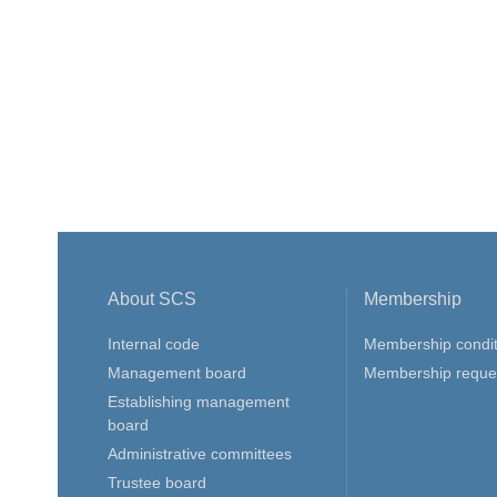
About SCS
Membership
Internal code
Membership condit
Management board
Membership reque
Establishing management
board
Administrative committees
Trustee board