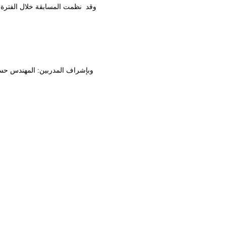
وبإشراف المدربين: المهندس حسن