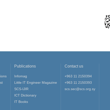
Publications
Contact us
ions
Infomag
+963 11 2150394
st
Little IT Engineer Magazine
+963 11 2150393
SCS-IJIR
scs.sec@scs.org.sy
ICT Dictionary
IT Books