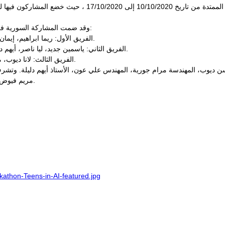
وقد نظمت المسابقة خلال الفترة الممتدة من تاريخ 10/10/2020 إلى 
وقد ضمت المشاركة السورية في فئة اليافعين المشاركين كلا من:
الفريق الأول: ريما ابراهيم، إيمان محمد، كرم الحواط، كرم محمود.
الفريق الثاني: ياسمين جديد، ليا ناصر، أيهم دليلة، جعفر درويش، قحطان ناصر.
الفريق الثالث: لانا ديوب، مايا ديوب، علي ونوس، جاد فاضل.
 ديوب، المهندسة مرام جورية، المهندس علي عون، الأستاذ أيهم دليلة. وتشرف
مريم فيوض رئيس اللجنة الإدارية في اللاذقية.
athon-Teens-in-AI-featured.jpg