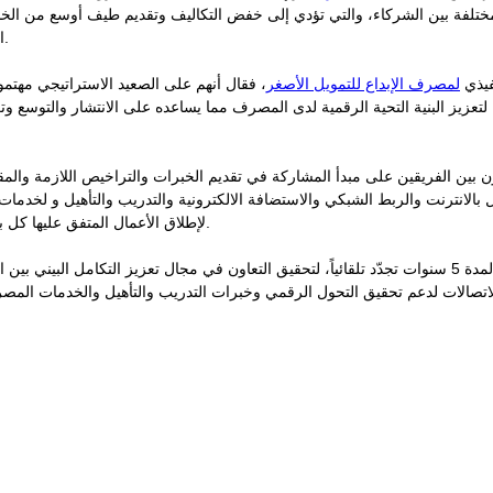
المختلفة بين الشركاء، والتي تؤدي إلى خفض التكاليف وتقديم طيف أوسع من الخدم
المشتركة بين الأطراف المتشاركة.
فيذي
لمصرف الإبداع للتمويل الأصغر
، فقال أنهم على الصعيد الاستراتيجي مهتمو
ا لتعزيز البنية التحية الرقمية لدى المصرف مما يساعده على الانتشار والتوسع
ن بين الفريقين على مبدأ المشاركة في تقديم الخبرات والتراخيص اللازمة وال
 بالانترنت والربط الشبكي والاستضافة الالكترونية والتدريب والتأهيل و لخدمات 
لإطلاق الأعمال المتفق عليها كل بحسب اختصاصه بما يحقق الفائدة.
وتسعى المذكرة ،التي تستمر لمدة 5 سنوات تجدّد تلقائياً، لتحقيق التعاون في مجال تعزيز التكامل 
لاتصالات لدعم تحقيق التحول الرقمي وخبرات التدريب والتأهيل والخدمات المصرفي