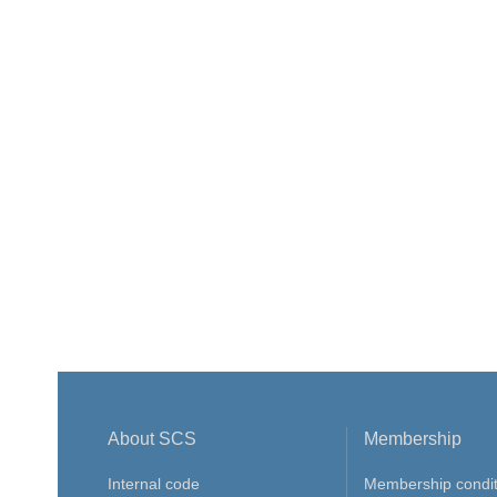
About SCS
Membership
Internal code
Membership condit