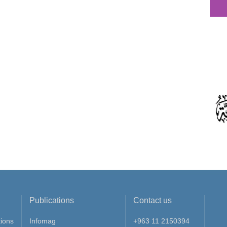
Publications
Contact us
ions
Infomag
+963 11 2150394